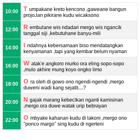
T
umpakane kreto kencono ,gaweane bangun
10:00
projo,lan pikirane kudu wicaksono
R
embulane wis ndadari mergo wis ngancik
12:00
tanggal siji ,kebutuhane banyu-mili
I
ndahnya kebersamaan biso mendatangkan
14:00
kenyamanan ,tapi yang kembar belum nyaman
W
atak'e angkoro murko ora eling sopo-sopo
16:00
,mulo akhire mung koyo ongko limo
O
ra oleh di gowo ono ngendi-ngendi ,mergo
18:00
duweni wadi kang sejatit....?
N
gajak marang kebecikan nganti kamisinan
20:00
,mergo ora duwe watak urip bebrayan
O
mbyake kahanan kudu di lakoni ,mergo ono
22:00
''ponco margo'' sing kudu di ngerteni